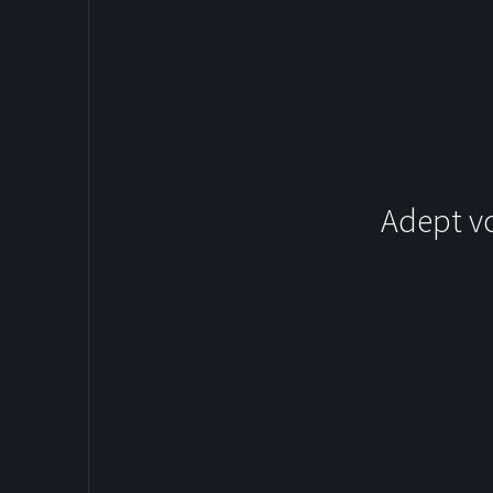
Adept v
SOCCER