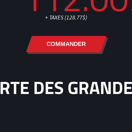
+ TAXES (
128.77$
)
COMMANDER
RTE DES GRAND