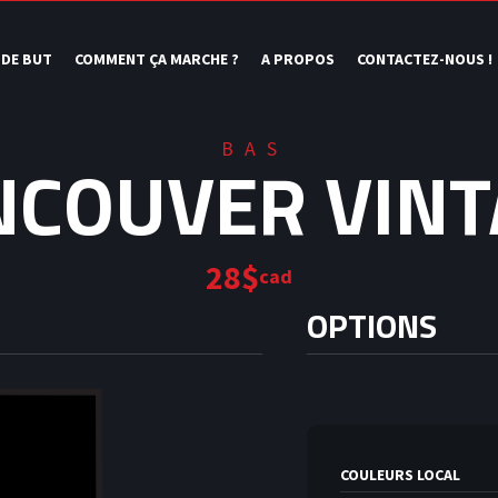
 DE BUT
COMMENT ÇA MARCHE ?
A PROPOS
CONTACTEZ-NOUS !
BAS
NCOUVER VINT
28$
cad
OPTIONS
COULEURS LOCAL