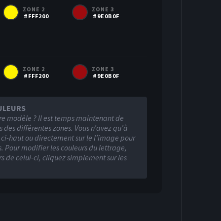
ZONE 2
ZONE 3
#FFF200
#9E0B0F
ZONE 2
ZONE 3
#FFF200
#9E0B0F
ULEURS
re modèle ? Il est temps maintenant de
s des différentes zones. Vous n’avez qu’à
s ci-haut ou directement sur le l’image pour
. Pour modifier les couleurs du lettrage,
Visiteur
rs de celui-ci, cliquez simplement sur les