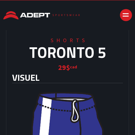
SHORTS
TORONTO 5
29$
cad
VISUEL
oooo