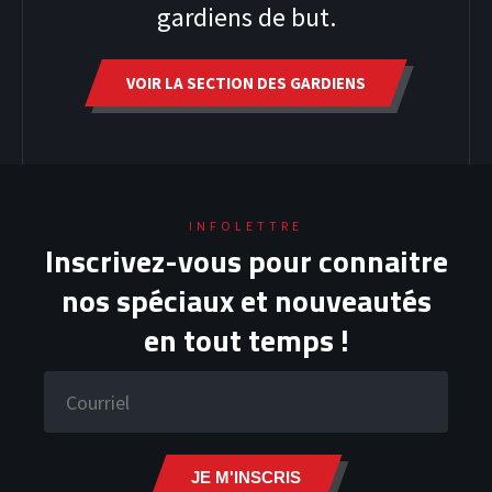
gardiens de but.
VOIR LA SECTION DES GARDIENS
INFOLETTRE
HOODIES
Inscrivez-vous pour connaitre
nos spéciaux et nouveautés
en tout temps !
JE M'INSCRIS