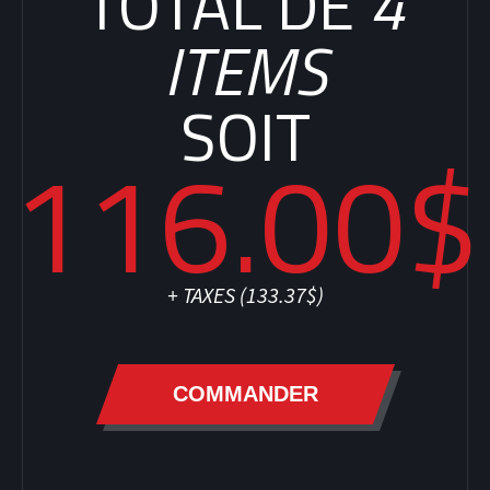
TOTAL DE
4
ITEMS
SOIT
116.00$
+ TAXES (
133.37$
)
COMMANDER