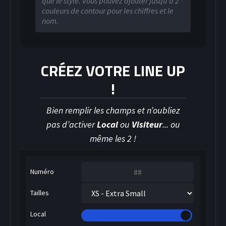
que le style. Vous pouvez ajouter jusqu’à 2
couleurs de contour pour les chiffres et le
nom.
CRÉEZ VOTRE LINE UP
HOCKEY SUR GLACE
!
Bien remplir les champs et n’oubliez
pas d’activer
Local
ou
Visiteur
... ou
même les 2 !
Numéro
Tailles
Local