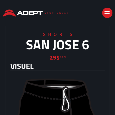
SHORTS
SAN JOSE 6
29$
cad
VISUEL