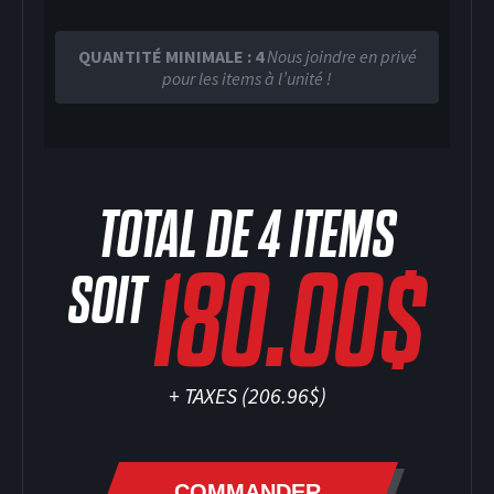
QUANTITÉ MINIMALE : 4
Nous joindre en privé
pour les items à l’unité !
TOTAL DE
4
ITEMS
180.00$
SOIT
+ TAXES (
206.96$
)
COMMANDER