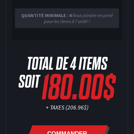
QUANTITÉ MINIMALE : 4
Nous joindre en privé
pour les items à l’unité !
TOTAL DE
4
ITEMS
180.00$
SOIT
+ TAXES (
206.96$
)
COMMANDER