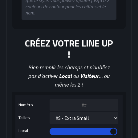
que le style. Vous pouvez ajouter jusqu’à 2
couleurs de contour pour les chiffres et le
nom.
CRÉEZ VOTRE LINE UP
HOCKEY SUR GLACE
!
Bien remplir les champs et n’oubliez
pas d’activer
Local
ou
Visiteur
... ou
même les 2 !
Numéro
Tailles
Local