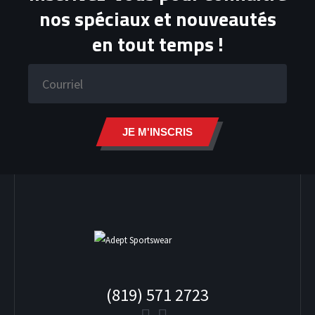
nos spéciaux et nouveautés
HOODIES
en tout temps !
JE M'INSCRIS
(819) 571 2723