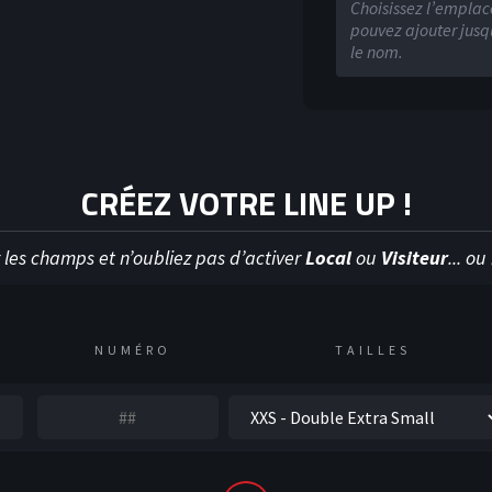
Y
HOC
Choisissez l’emplace
pouvez ajouter jusqu
le nom.
CRÉEZ VOTRE LINE UP !
 les champs et n’oubliez pas d’activer
Local
ou
Visiteur
... o
NUMÉRO
TAILLES