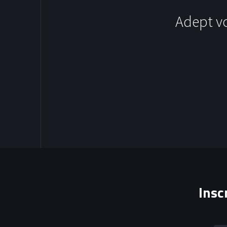
Adept v
SOCCER
Insc