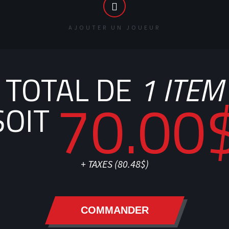
AJOUTER UN JOUEUR
TOTAL DE
1
ITEM
70.00
SOIT
+ TAXES (
80.48$
)
COMMANDER