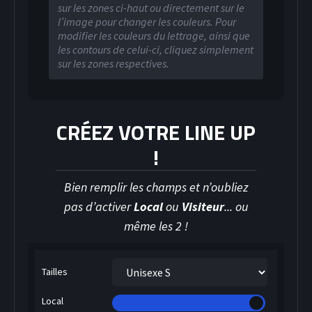
sur les zones ci-haut ou directement sur le
l’image pour changer les couleurs. Pour
modifier les couleurs du lettrage, ainsi que
les contours de celui-ci, cliquez simplement
sur les zones respectives.
CRÉEZ VOTRE LINE UP
!
Bien remplir les champs et n’oubliez
pas d’activer
Local
ou
Visiteur
... ou
même les 2 !
Tailles
HOCKEY SUR GLACE
Local