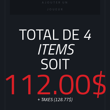
AJOUTER UN
JOUEUR
TOTAL DE
4
SOCCER
ITEMS
SOIT
112.00$
+ TAXES (
128.77$
)