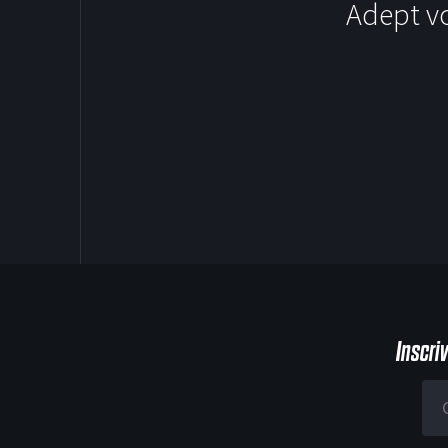
Adept v
SOCCER
Inscri