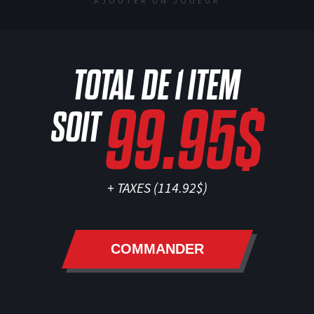
AJOUTER UN JOUEUR
TOTAL DE
1
ITEM
99.95$
SOIT
+ TAXES (
114.92$
)
COMMANDER