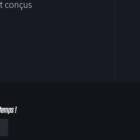
t conçus
HOODIES
temps !