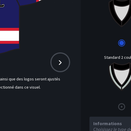
Standard 2 cou
insi que des logos seront ajustés
ctionné dans ce visuel.
Informations
H
Choisissez le type d