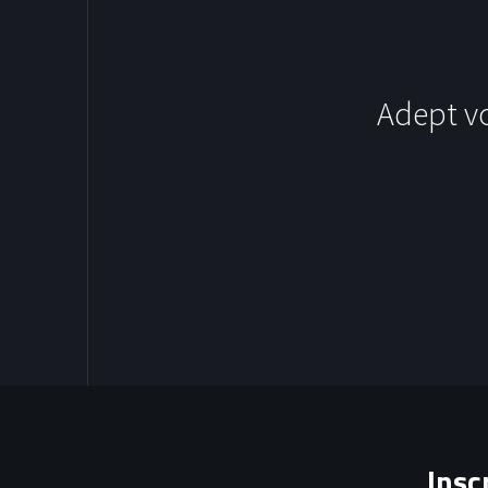
Adept v
SOCCER
Insc