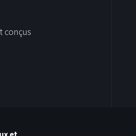
t conçus
HOODIES
ux et