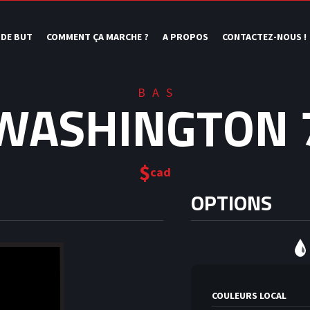
 DE BUT
COMMENT ÇA MARCHE ?
A PROPOS
CONTACTEZ-NOUS !
BAS
WASHINGTON 
$
cad
OPTIONS
COULEURS LOCAL