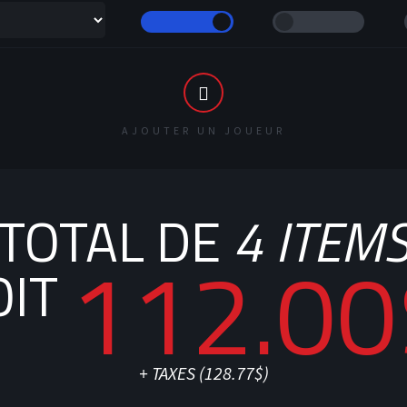
AJOUTER UN JOUEUR
TOTAL DE
4
ITEM
112.00
OIT
+ TAXES (
128.77$
)