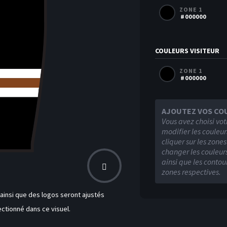
ZONE 1
#000000
COULEURS VISITEUR
ZONE 1
#000000
AJOUTEZ VOS CO
Vous avez choisi vot
modifier les couleur
cliquer sur les zone
changer les couleurs
ainsi que les contou
zones respectives.
insi que des logos seront ajustés
ctionné dans ce visuel.