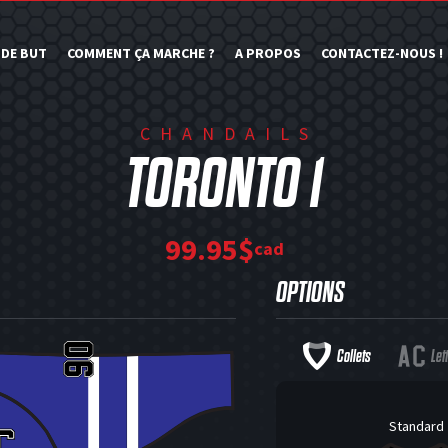
 DE BUT
COMMENT ÇA MARCHE ?
A PROPOS
CONTACTEZ-NOUS !
CHANDAILS
TORONTO 1
99.95$
cad
OPTIONS
Collets
Let
Standard