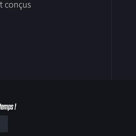
t conçus
HOODIES
temps !