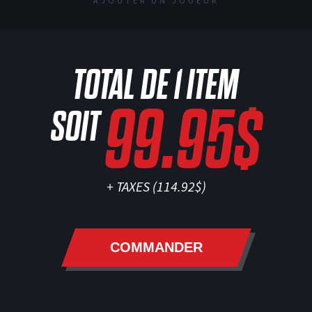
AJOUTER UN JOUEUR
TOTAL DE
1
ITEM
99.95$
SOIT
+ TAXES (
114.92$
)
COMMANDER