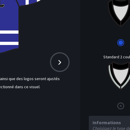
Standard 2 cou
insi que des logos seront ajustés
ctionné dans ce visuel.
Informations
H
Choisissez le type d