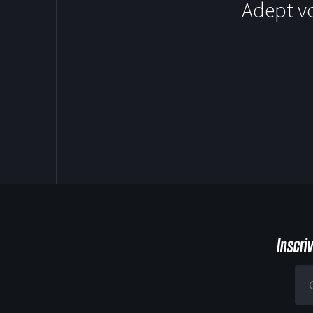
Adept v
SOCCER
Inscri