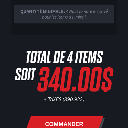
QUANTITÉ MINIMALE : 4
Nous joindre en privé
pour les items à l’unité !
TOTAL DE
4
ITEMS
340.00$
SOIT
+ TAXES (
390.92$
)
COMMANDER