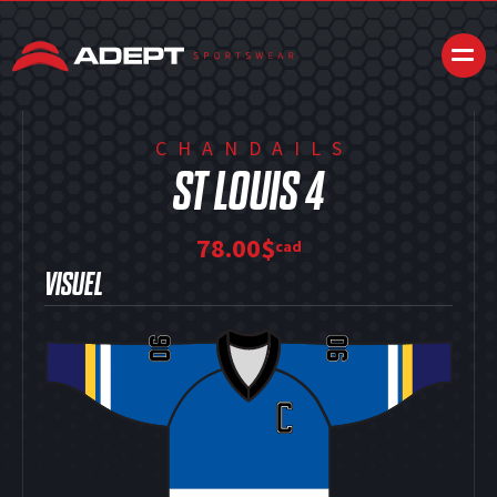
CHANDAILS
ST LOUIS 4
78.00$
cad
VISUEL