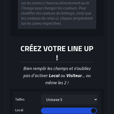
sur les zones ci-haut ou directement sur le
l’image pour changer les couleurs. Pour
modifier les couleurs du lettrage, ainsi que
les contours de celui-ci, cliquez simplement
sur les zones respectives.
CRÉEZ VOTRE LINE UP
!
Bien remplir les champs et n’oubliez
pas d’activer
Local
ou
Visiteur
... ou
même les 2 !
Tailles
HOCKEY SUR GLACE
Local