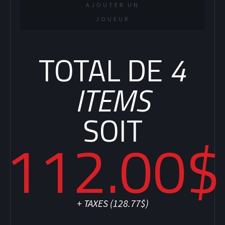
AJOUTER UN
JOUEUR
TOTAL DE
4
SOCCER
ITEMS
SOIT
112.00$
+ TAXES (
128.77$
)