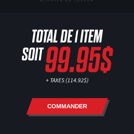
AJOUTER UN JOUEUR
TOTAL DE
1
ITEM
99.95$
SOIT
+ TAXES (
114.92$
)
COMMANDER