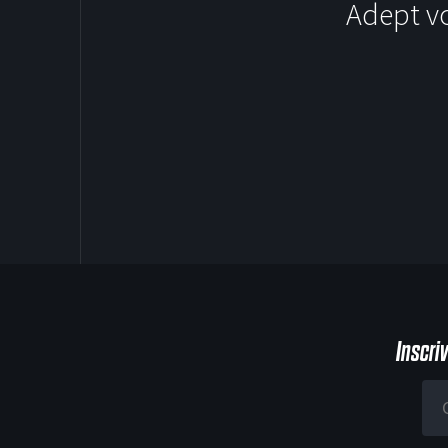
Adept v
SOCCER
Inscri