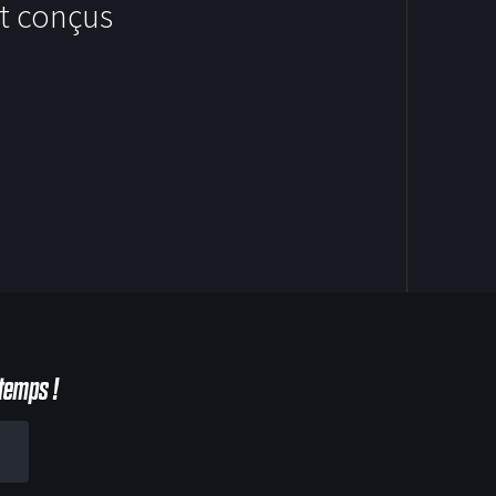
t conçus
HOODIES
temps !