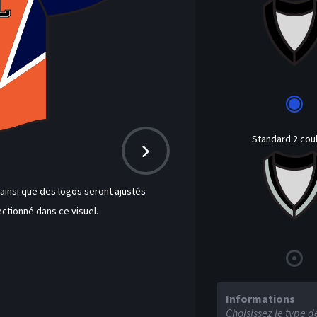
Standard 2 cou
insi que des logos seront ajustés
ctionné dans ce visuel.
Informations
H
Choisissez le type d