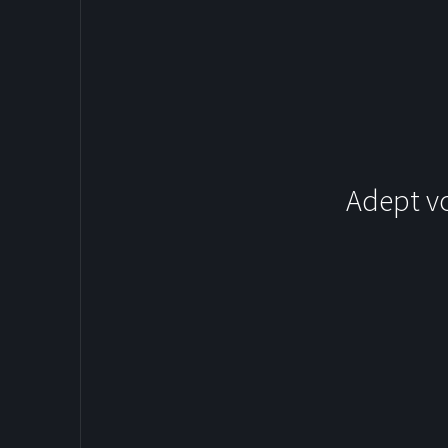
Adept v
SOCCER