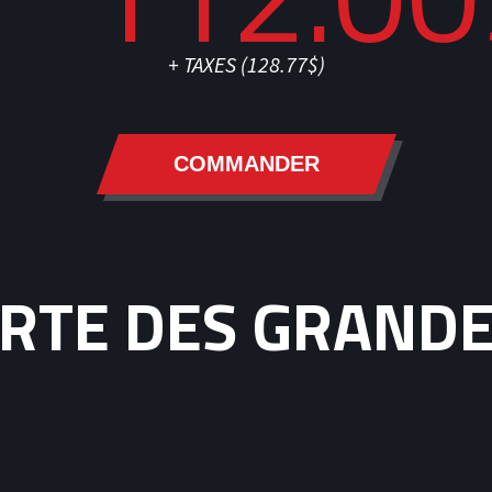
+ TAXES (
128.77$
)
COMMANDER
RTE DES GRAND