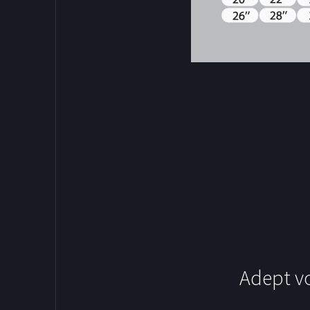
SOCCER
Adept v