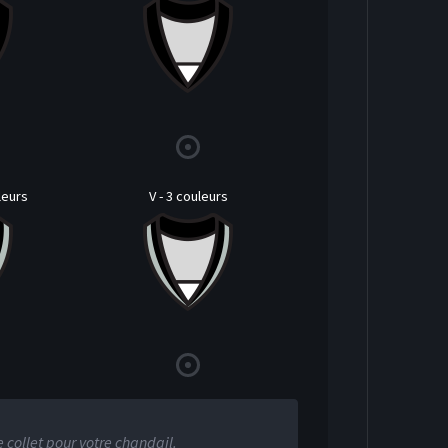
leurs
V - 3 couleurs
Local Arrière
e collet pour votre chandail.