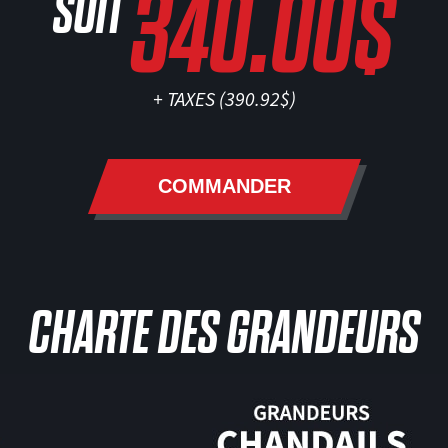
340.00$
SOIT
+ TAXES (
390.92$
)
COMMANDER
CHARTE DES GRANDEURS